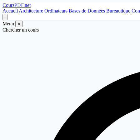
Cours
PDF
.net
Accueil
Architecture Ordinateurs
Bases de Données
Bureautique
Con
Menu
×
Chercher un cours