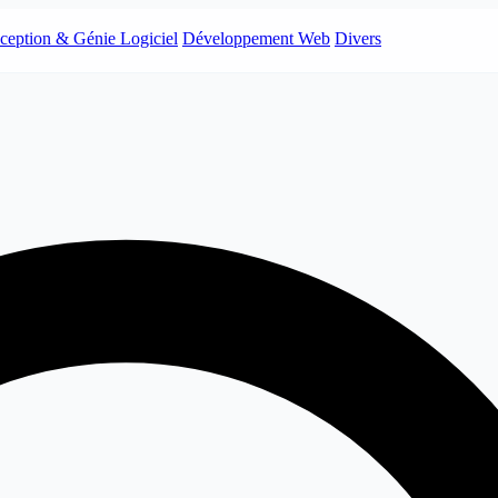
ception & Génie Logiciel
Développement Web
Divers