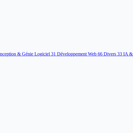
nception & Génie Logiciel
31
Développement Web
66
Divers
33
IA &