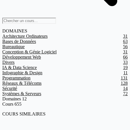
DOMAINES
Architecture Ordinateurs
31
Bases de Données
63
Bureautique
56
Conception & Génie Logiciel
31
Développement Web
66
Divers
33
IA & Data Science
19
Infographie & Design
11
Programmation
131
Réseaux & Télécoms
128
Sécurité
14
Systèmes & Serveurs
72
Domaines
12
Cours
655
COURS SIMILAIRES