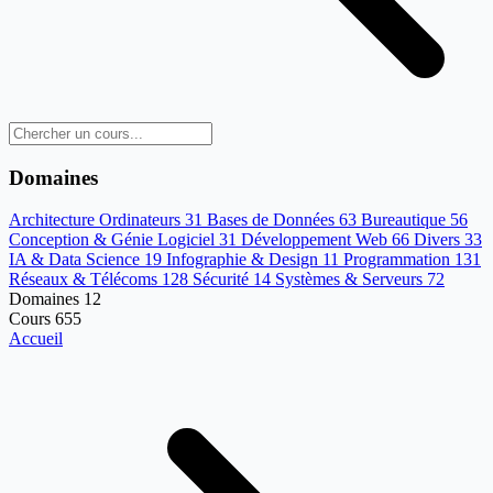
Domaines
Architecture Ordinateurs
31
Bases de Données
63
Bureautique
56
Conception & Génie Logiciel
31
Développement Web
66
Divers
33
IA & Data Science
19
Infographie & Design
11
Programmation
131
Réseaux & Télécoms
128
Sécurité
14
Systèmes & Serveurs
72
Domaines
12
Cours
655
Accueil