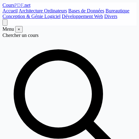
Cours
PDF
.net
Accueil
Architecture Ordinateurs
Bases de Données
Bureautique
Conception & Génie Logiciel
Développement Web
Divers
Menu
×
Chercher un cours