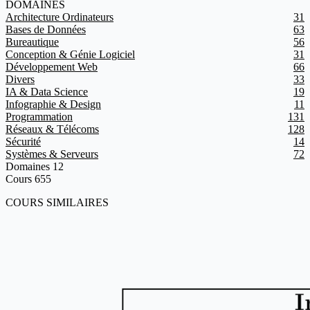
DOMAINES
Architecture Ordinateurs
31
Bases de Données
63
Bureautique
56
Conception & Génie Logiciel
31
Développement Web
66
Divers
33
IA & Data Science
19
Infographie & Design
11
Programmation
131
Réseaux & Télécoms
128
Sécurité
14
Systèmes & Serveurs
72
Domaines
12
Cours
655
COURS SIMILAIRES