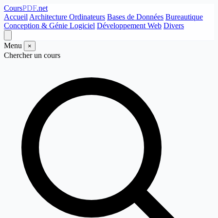
Cours
PDF
.net
Accueil
Architecture Ordinateurs
Bases de Données
Bureautique
Conception & Génie Logiciel
Développement Web
Divers
Menu
×
Chercher un cours