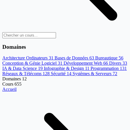
Domaines
Architecture Ordinateurs
31
Bases de Données
63
Bureautique
56
Conception & Génie Logiciel
31
Développement Web
66
Divers
33
IA & Data Science
19
Infographie & Design
11
Programmation
131
Réseaux & Télécoms
128
Sécurité
14
Systèmes & Serveurs
72
Domaines
12
Cours
655
Accueil