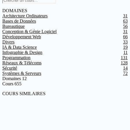
DOMAINES
Architecture Ordinateurs
31
Bases de Données
63
Bureautique
56
Conception & Génie Logiciel
31
Développement Web
66
Divers
33
IA & Data Science
19
Infographie & Design
11
Programmation
131
Réseaux & Télécoms
128
Sécurité
14
Systèmes & Serveurs
72
Domaines
12
Cours
655
COURS SIMILAIRES