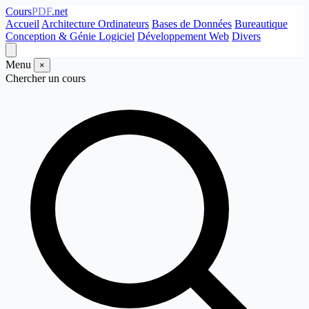
Cours
PDF
.net
Accueil
Architecture Ordinateurs
Bases de Données
Bureautique
Conception & Génie Logiciel
Développement Web
Divers
Menu
×
Chercher un cours