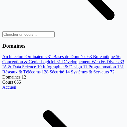
Domaines
Architecture Ordinateurs
31
Bases de Données
63
Bureautique
56
Conception & Génie Logiciel
31
Développement Web
66
Divers
33
IA & Data Science
19
Infographie & Design
11
Programmation
131
Réseaux & Télécoms
128
Sécurité
14
Systèmes & Serveurs
72
Domaines
12
Cours
655
Accueil