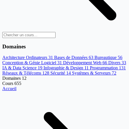
Domaines
Architecture Ordinateurs
31
Bases de Données
63
Bureautique
56
Conception & Génie Logiciel
31
Développement Web
66
Divers
33
IA & Data Science
19
Infographie & Design
11
Programmation
131
Réseaux & Télécoms
128
Sécurité
14
Systèmes & Serveurs
72
Domaines
12
Cours
655
Accueil