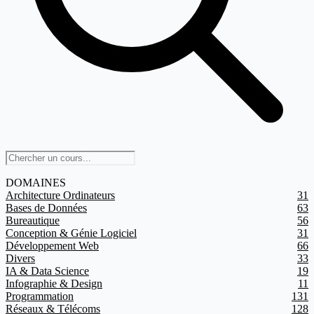
DOMAINES
Architecture Ordinateurs
31
Bases de Données
63
Bureautique
56
Conception & Génie Logiciel
31
Développement Web
66
Divers
33
IA & Data Science
19
Infographie & Design
11
Programmation
131
Réseaux & Télécoms
128