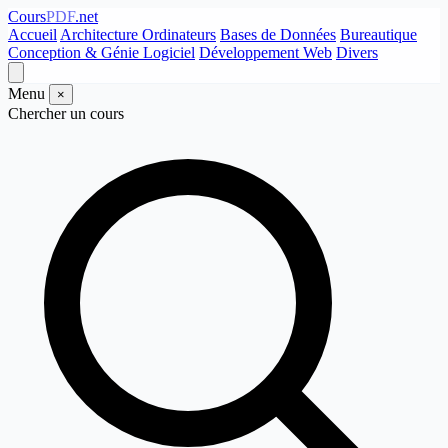
Cours
PDF
.net
Accueil
Architecture Ordinateurs
Bases de Données
Bureautique
Conception & Génie Logiciel
Développement Web
Divers
Menu
×
Chercher un cours