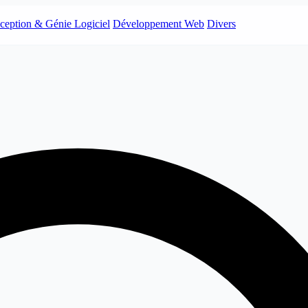
ception & Génie Logiciel
Développement Web
Divers