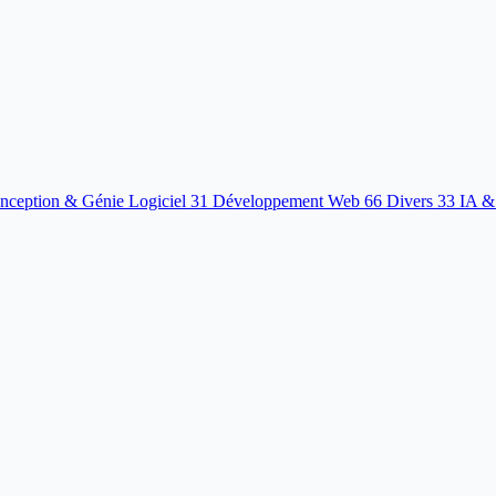
nception & Génie Logiciel
31
Développement Web
66
Divers
33
IA &