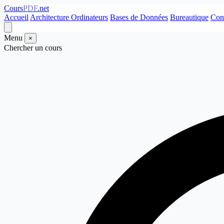
Cours
PDF
.net
Accueil
Architecture Ordinateurs
Bases de Données
Bureautique
Con
Menu
×
Chercher un cours