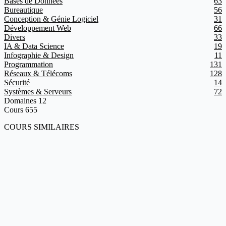
Bases de Données
63
Bureautique
56
Conception & Génie Logiciel
31
Développement Web
66
Divers
33
IA & Data Science
19
Infographie & Design
11
Programmation
131
Réseaux & Télécoms
128
Sécurité
14
Systèmes & Serveurs
72
Domaines
12
Cours
655
COURS SIMILAIRES