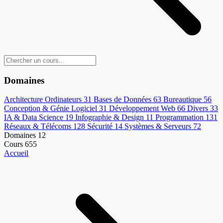
Domaines
Architecture Ordinateurs
31
Bases de Données
63
Bureautique
56
Conception & Génie Logiciel
31
Développement Web
66
Divers
33
IA & Data Science
19
Infographie & Design
11
Programmation
131
Réseaux & Télécoms
128
Sécurité
14
Systèmes & Serveurs
72
Domaines
12
Cours
655
Accueil