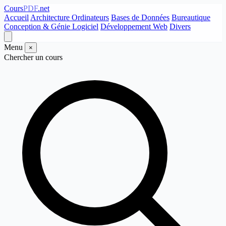
Cours
PDF
.net
Accueil
Architecture Ordinateurs
Bases de Données
Bureautique
Conception & Génie Logiciel
Développement Web
Divers
Menu
×
Chercher un cours