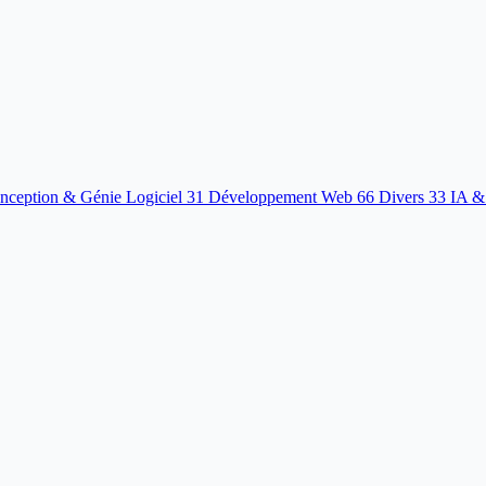
nception & Génie Logiciel
31
Développement Web
66
Divers
33
IA &