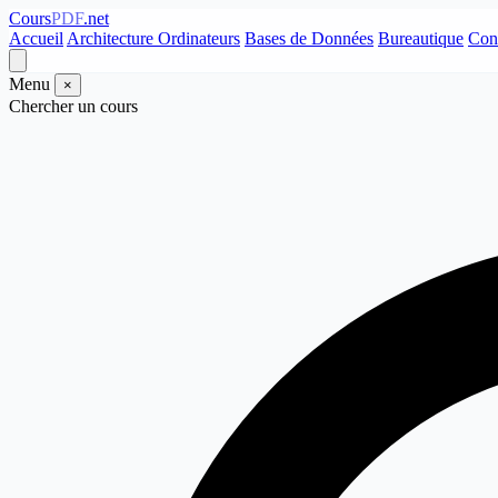
Cours
PDF
.net
Accueil
Architecture Ordinateurs
Bases de Données
Bureautique
Con
Menu
×
Chercher un cours