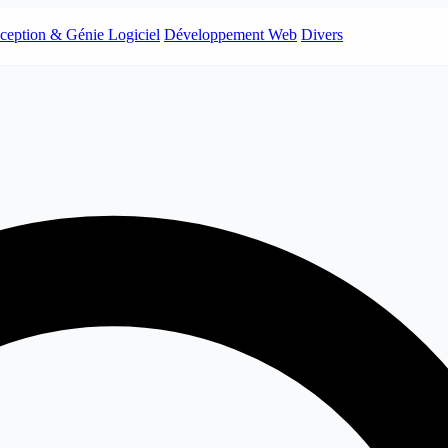
ception & Génie Logiciel
Développement Web
Divers