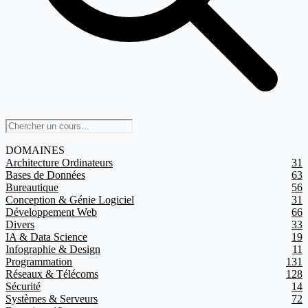
DOMAINES
Architecture Ordinateurs
31
Bases de Données
63
Bureautique
56
Conception & Génie Logiciel
31
Développement Web
66
Divers
33
IA & Data Science
19
Infographie & Design
11
Programmation
131
Réseaux & Télécoms
128
Sécurité
14
Systèmes & Serveurs
72