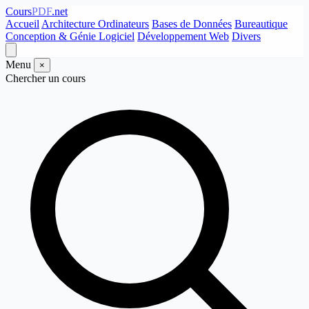
Cours
PDF
.net
Accueil
Architecture Ordinateurs
Bases de Données
Bureautique
Conception & Génie Logiciel
Développement Web
Divers
Menu
×
Chercher un cours