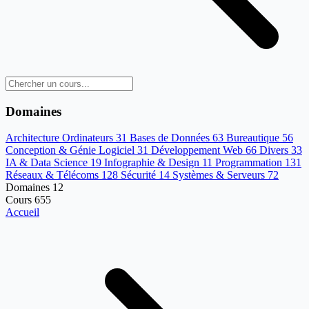
Domaines
Architecture Ordinateurs
31
Bases de Données
63
Bureautique
56
Conception & Génie Logiciel
31
Développement Web
66
Divers
33
IA & Data Science
19
Infographie & Design
11
Programmation
131
Réseaux & Télécoms
128
Sécurité
14
Systèmes & Serveurs
72
Domaines
12
Cours
655
Accueil