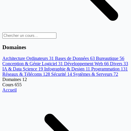
Domaines
Architecture Ordinateurs
31
Bases de Données
63
Bureautique
56
Conception & Génie Logiciel
31
Développement Web
66
Divers
33
IA & Data Science
19
Infographie & Design
11
Programmation
131
Réseaux & Télécoms
128
Sécurité
14
Systèmes & Serveurs
72
Domaines
12
Cours
655
Accueil