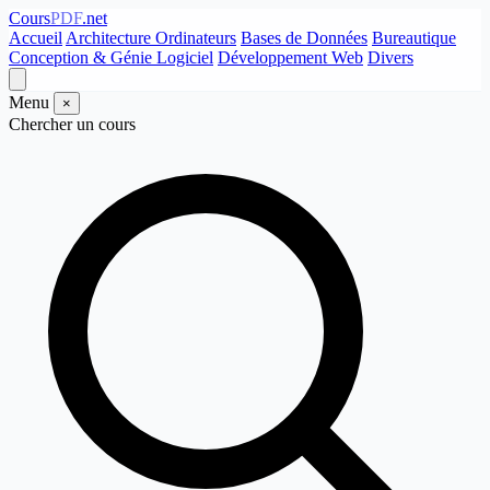
Cours
PDF
.net
Accueil
Architecture Ordinateurs
Bases de Données
Bureautique
Conception & Génie Logiciel
Développement Web
Divers
Menu
×
Chercher un cours