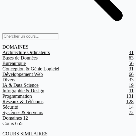
DOMAINES
Architecture Ordinateurs
31
Bases de Données
63
Bureautique
56
Conception & Génie Logiciel
31
Développement Web
66
Divers
33
IA & Data Science
19
Infographie & Design
11
Programmation
131
Réseaux & Télécoms
128
Sécurité
14
Systèmes & Serveurs
72
Domaines
12
Cours
655
COURS SIMILAIRES