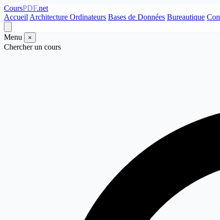
Cours
PDF
.net
Accueil
Architecture Ordinateurs
Bases de Données
Bureautique
Con
Menu
×
Chercher un cours