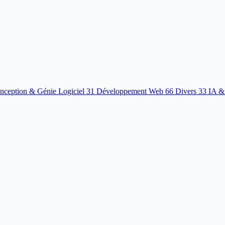
nception & Génie Logiciel
31
Développement Web
66
Divers
33
IA &