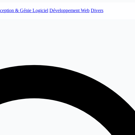
ception & Génie Logiciel
Développement Web
Divers