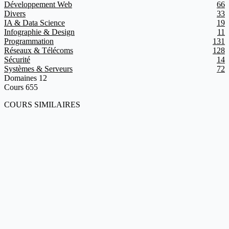
Développement Web
66
Divers
33
IA & Data Science
19
Infographie & Design
11
Programmation
131
Réseaux & Télécoms
128
Sécurité
14
Systèmes & Serveurs
72
Domaines
12
Cours
655
COURS SIMILAIRES