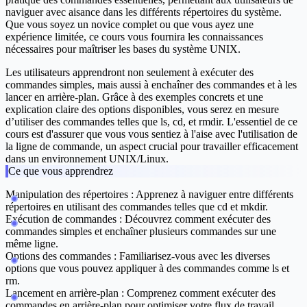
naviguer avec aisance dans les différents répertoires du système.
Que vous soyez un novice complet ou que vous ayez une
expérience limitée, ce cours vous fournira les connaissances
nécessaires pour maîtriser les bases du système UNIX.
Les utilisateurs apprendront non seulement à exécuter des
commandes simples, mais aussi à enchaîner des commandes et à les
lancer en arrière-plan. Grâce à des exemples concrets et une
explication claire des options disponibles, vous serez en mesure
d’utiliser des commandes telles que
ls
,
cd
, et
rmdir
. L'essentiel de ce
cours est d'assurer que vous vous sentiez à l'aise avec l'utilisation de
la ligne de commande, un aspect crucial pour travailler efficacement
dans un environnement UNIX/Linux.
Ce que vous apprendrez
Manipulation des répertoires
: Apprenez à naviguer entre différents
répertoires en utilisant des commandes telles que
cd
et
mkdir
.
Exécution de commandes
: Découvrez comment exécuter des
commandes simples et enchaîner plusieurs commandes sur une
même ligne.
Options des commandes
: Familiarisez-vous avec les diverses
options que vous pouvez appliquer à des commandes comme
ls
et
rm
.
Lancement en arrière-plan
: Comprenez comment exécuter des
commandes en arrière-plan pour optimiser votre flux de travail.