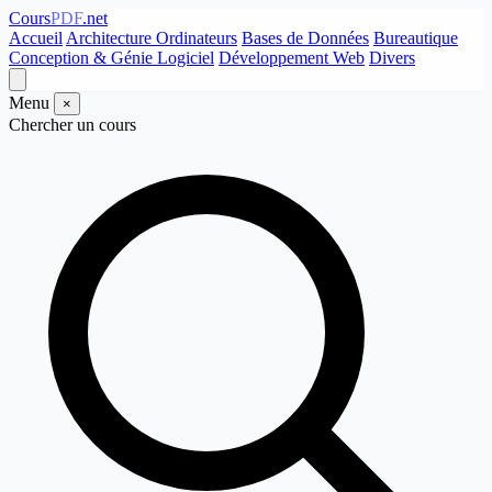
Cours
PDF
.net
Accueil
Architecture Ordinateurs
Bases de Données
Bureautique
Conception & Génie Logiciel
Développement Web
Divers
Menu
×
Chercher un cours