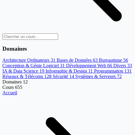
Domaines
Architecture Ordinateurs
31
Bases de Données
63
Bureautique
56
Conception & Génie Logiciel
31
Développement Web
66
Divers
33
IA & Data Science
19
Infographie & Design
11
Programmation
131
Réseaux & Télécoms
128
Sécurité
14
Systèmes & Serveurs
72
Domaines
12
Cours
655
Accueil