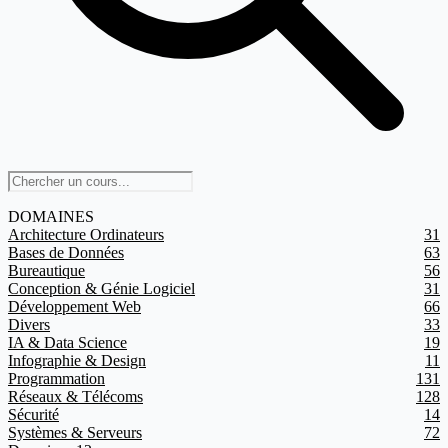
DOMAINES
Architecture Ordinateurs
31
Bases de Données
63
Bureautique
56
Conception & Génie Logiciel
31
Développement Web
66
Divers
33
IA & Data Science
19
Infographie & Design
11
Programmation
131
Réseaux & Télécoms
128
Sécurité
14
Systèmes & Serveurs
72