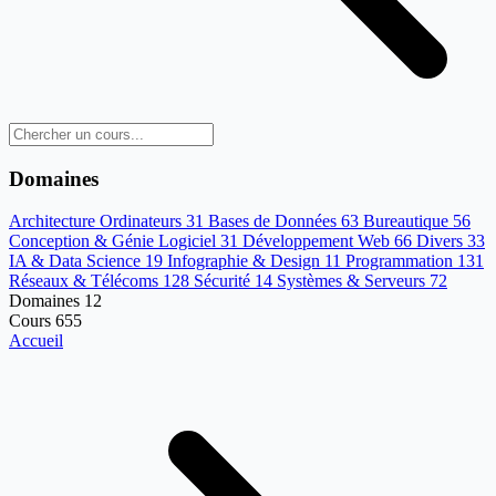
Domaines
Architecture Ordinateurs
31
Bases de Données
63
Bureautique
56
Conception & Génie Logiciel
31
Développement Web
66
Divers
33
IA & Data Science
19
Infographie & Design
11
Programmation
131
Réseaux & Télécoms
128
Sécurité
14
Systèmes & Serveurs
72
Domaines
12
Cours
655
Accueil