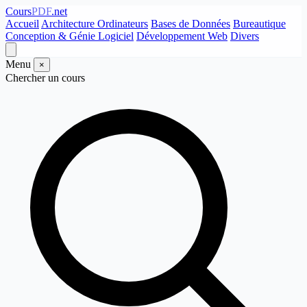
Cours
PDF
.net
Accueil
Architecture Ordinateurs
Bases de Données
Bureautique
Conception & Génie Logiciel
Développement Web
Divers
Menu
×
Chercher un cours