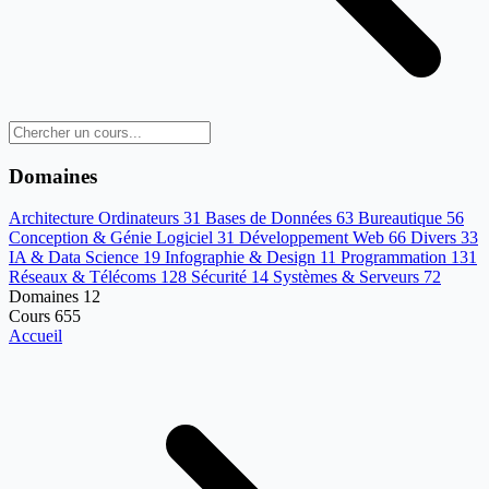
Domaines
Architecture Ordinateurs
31
Bases de Données
63
Bureautique
56
Conception & Génie Logiciel
31
Développement Web
66
Divers
33
IA & Data Science
19
Infographie & Design
11
Programmation
131
Réseaux & Télécoms
128
Sécurité
14
Systèmes & Serveurs
72
Domaines
12
Cours
655
Accueil