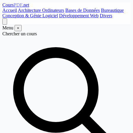
Cours
PDF
.net
Accueil
Architecture Ordinateurs
Bases de Données
Bureautique
Conception & Génie Logiciel
Développement Web
Divers
Menu
×
Chercher un cours