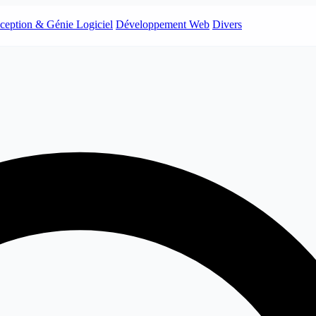
ception & Génie Logiciel
Développement Web
Divers