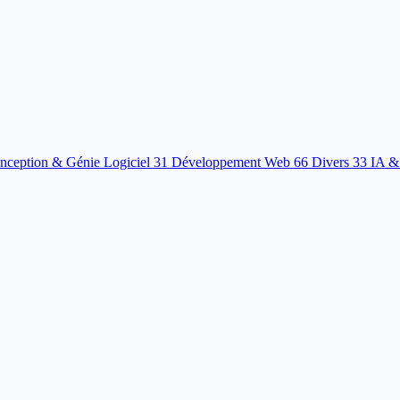
nception & Génie Logiciel
31
Développement Web
66
Divers
33
IA &