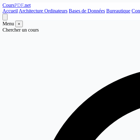
Cours
PDF
.net
Accueil
Architecture Ordinateurs
Bases de Données
Bureautique
Con
Menu
×
Chercher un cours