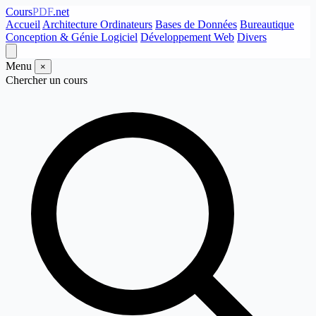
Cours
PDF
.net
Accueil
Architecture Ordinateurs
Bases de Données
Bureautique
Conception & Génie Logiciel
Développement Web
Divers
Menu
×
Chercher un cours