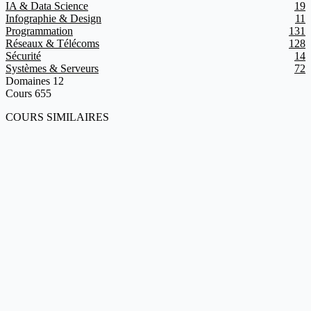
IA & Data Science
19
Infographie & Design
11
Programmation
131
Réseaux & Télécoms
128
Sécurité
14
Systèmes & Serveurs
72
Domaines
12
Cours
655
COURS SIMILAIRES