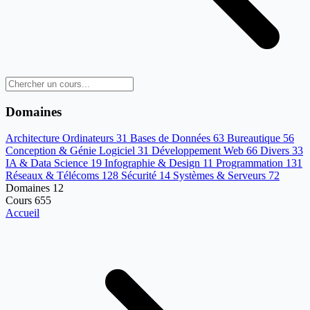
Domaines
Architecture Ordinateurs
31
Bases de Données
63
Bureautique
56
Conception & Génie Logiciel
31
Développement Web
66
Divers
33
IA & Data Science
19
Infographie & Design
11
Programmation
131
Réseaux & Télécoms
128
Sécurité
14
Systèmes & Serveurs
72
Domaines
12
Cours
655
Accueil