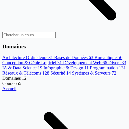
Domaines
Architecture Ordinateurs
31
Bases de Données
63
Bureautique
56
Conception & Génie Logiciel
31
Développement Web
66
Divers
33
IA & Data Science
19
Infographie & Design
11
Programmation
131
Réseaux & Télécoms
128
Sécurité
14
Systèmes & Serveurs
72
Domaines
12
Cours
655
Accueil