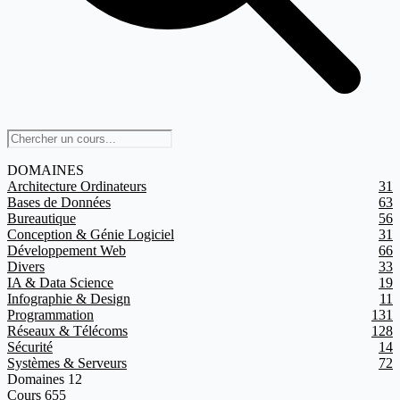
DOMAINES
Architecture Ordinateurs
31
Bases de Données
63
Bureautique
56
Conception & Génie Logiciel
31
Développement Web
66
Divers
33
IA & Data Science
19
Infographie & Design
11
Programmation
131
Réseaux & Télécoms
128
Sécurité
14
Systèmes & Serveurs
72
Domaines
12
Cours
655