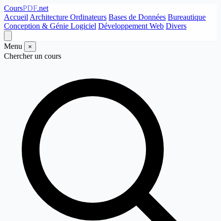
Cours
PDF
.net
Accueil
Architecture Ordinateurs
Bases de Données
Bureautique
Conception & Génie Logiciel
Développement Web
Divers
Menu
×
Chercher un cours