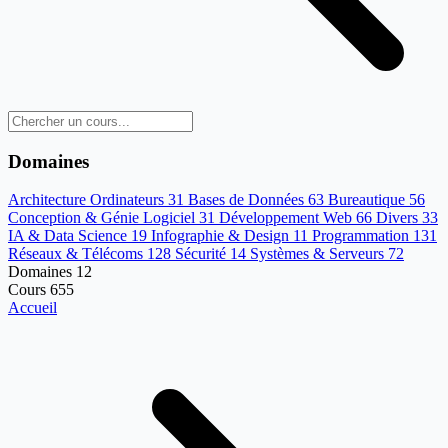
Domaines
Architecture Ordinateurs
31
Bases de Données
63
Bureautique
56
Conception & Génie Logiciel
31
Développement Web
66
Divers
33
IA & Data Science
19
Infographie & Design
11
Programmation
131
Réseaux & Télécoms
128
Sécurité
14
Systèmes & Serveurs
72
Domaines
12
Cours
655
Accueil