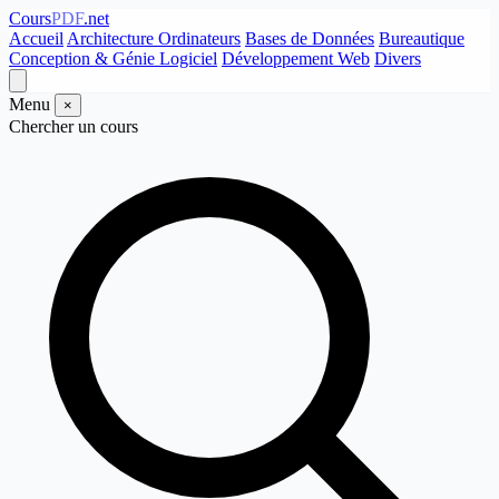
Cours
PDF
.net
Accueil
Architecture Ordinateurs
Bases de Données
Bureautique
Conception & Génie Logiciel
Développement Web
Divers
Menu
×
Chercher un cours