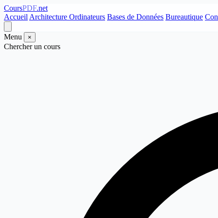
Cours
PDF
.net
Accueil
Architecture Ordinateurs
Bases de Données
Bureautique
Con
Menu
×
Chercher un cours