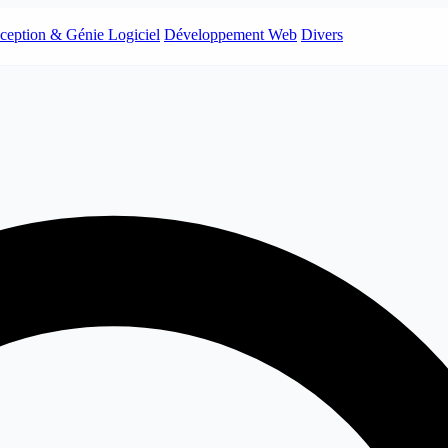
ception & Génie Logiciel
Développement Web
Divers