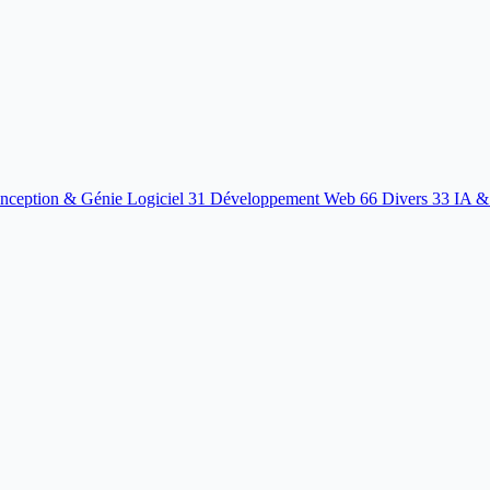
nception & Génie Logiciel
31
Développement Web
66
Divers
33
IA &