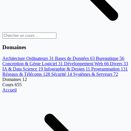
Domaines
Architecture Ordinateurs
31
Bases de Données
63
Bureautique
56
Conception & Génie Logiciel
31
Développement Web
66
Divers
33
IA & Data Science
19
Infographie & Design
11
Programmation
131
Réseaux & Télécoms
128
Sécurité
14
Systèmes & Serveurs
72
Domaines
12
Cours
655
Accueil