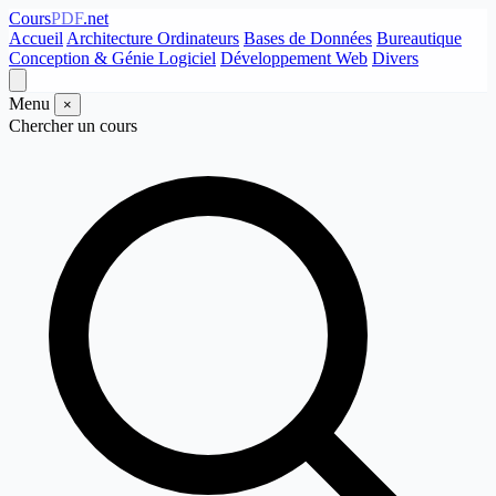
Cours
PDF
.net
Accueil
Architecture Ordinateurs
Bases de Données
Bureautique
Conception & Génie Logiciel
Développement Web
Divers
Menu
×
Chercher un cours