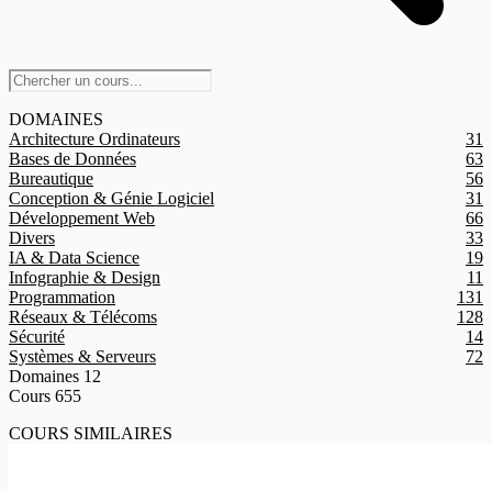
DOMAINES
Architecture Ordinateurs
31
Bases de Données
63
Bureautique
56
Conception & Génie Logiciel
31
Développement Web
66
Divers
33
IA & Data Science
19
Infographie & Design
11
Programmation
131
Réseaux & Télécoms
128
Sécurité
14
Systèmes & Serveurs
72
Domaines
12
Cours
655
COURS SIMILAIRES