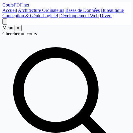
Cours
PDF
.net
Accueil
Architecture Ordinateurs
Bases de Données
Bureautique
Conception & Génie Logiciel
Développement Web
Divers
Menu
×
Chercher un cours