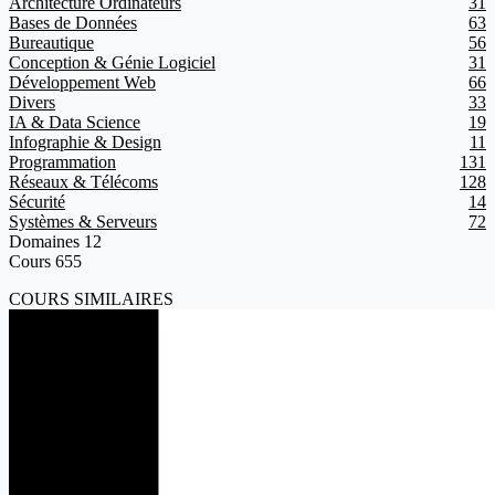
Architecture Ordinateurs
31
Bases de Données
63
Bureautique
56
Conception & Génie Logiciel
31
Développement Web
66
Divers
33
IA & Data Science
19
Infographie & Design
11
Programmation
131
Réseaux & Télécoms
128
Sécurité
14
Systèmes & Serveurs
72
Domaines
12
Cours
655
COURS SIMILAIRES