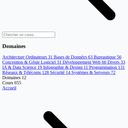
Domaines
Architecture Ordinateurs
31
Bases de Données
63
Bureautique
56
Conception & Génie Logiciel
31
Développement Web
66
Divers
33
IA & Data Science
19
Infographie & Design
11
Programmation
131
Réseaux & Télécoms
128
Sécurité
14
Systèmes & Serveurs
72
Domaines
12
Cours
655
Accueil