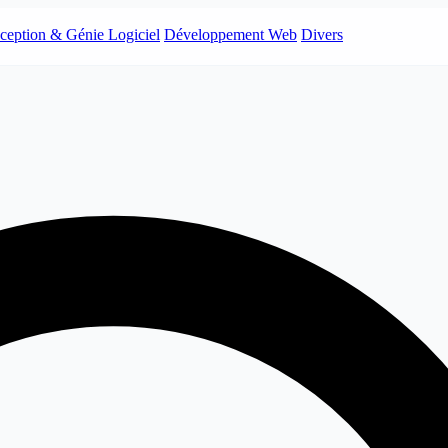
ception & Génie Logiciel
Développement Web
Divers