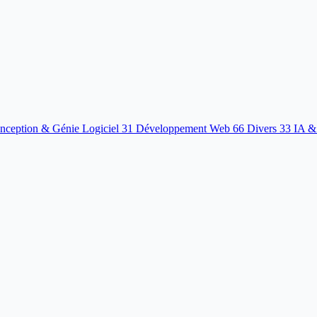
nception & Génie Logiciel
31
Développement Web
66
Divers
33
IA &