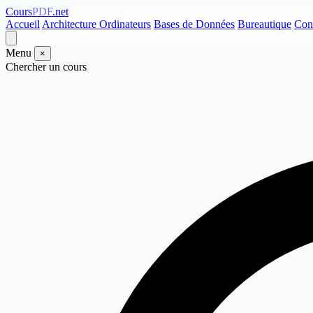
Cours
PDF
.net
Accueil
Architecture Ordinateurs
Bases de Données
Bureautique
Con
Menu
×
Chercher un cours