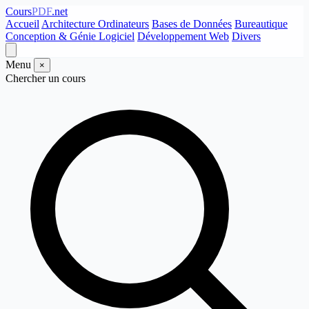
Cours
PDF
.net
Accueil
Architecture Ordinateurs
Bases de Données
Bureautique
Conception & Génie Logiciel
Développement Web
Divers
Menu
×
Chercher un cours