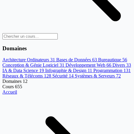
Domaines
Architecture Ordinateurs
31
Bases de Données
63
Bureautique
56
Conception & Génie Logiciel
31
Développement Web
66
Divers
33
IA & Data Science
19
Infographie & Design
11
Programmation
131
Réseaux & Télécoms
128
Sécurité
14
Systèmes & Serveurs
72
Domaines
12
Cours
655
Accueil