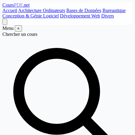
Cours
PDF
.net
Accueil
Architecture Ordinateurs
Bases de Données
Bureautique
Conception & Génie Logiciel
Développement Web
Divers
Menu
×
Chercher un cours