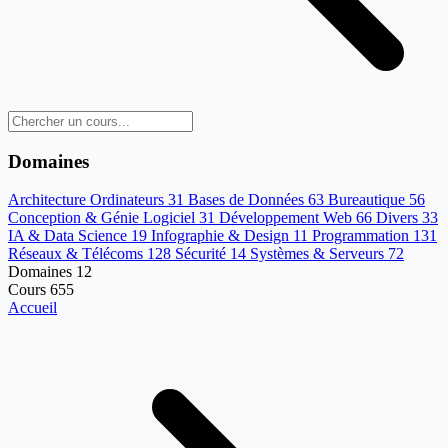
Domaines
Architecture Ordinateurs
31
Bases de Données
63
Bureautique
56
Conception & Génie Logiciel
31
Développement Web
66
Divers
33
IA & Data Science
19
Infographie & Design
11
Programmation
131
Réseaux & Télécoms
128
Sécurité
14
Systèmes & Serveurs
72
Domaines
12
Cours
655
Accueil