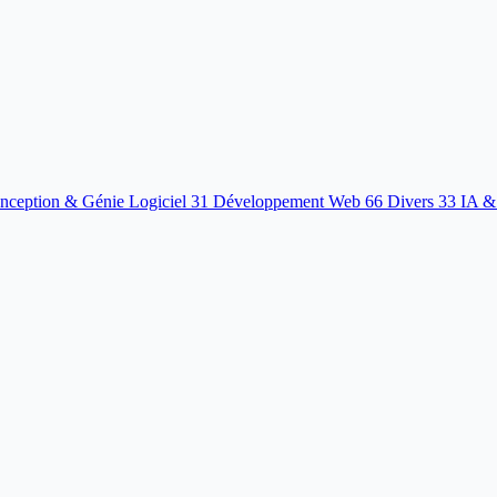
nception & Génie Logiciel
31
Développement Web
66
Divers
33
IA &