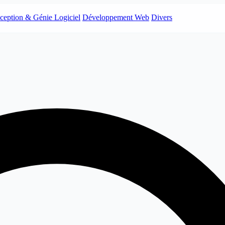
ception & Génie Logiciel
Développement Web
Divers