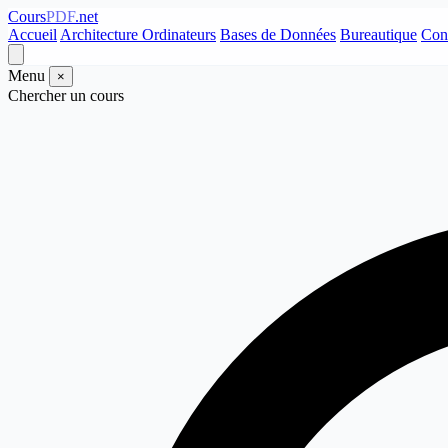
Cours
PDF
.net
Accueil
Architecture Ordinateurs
Bases de Données
Bureautique
Con
Menu
×
Chercher un cours