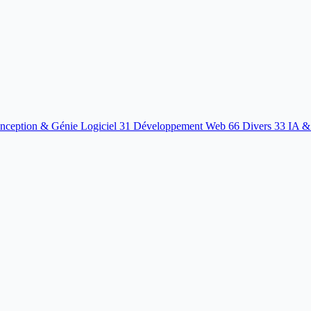
nception & Génie Logiciel
31
Développement Web
66
Divers
33
IA &