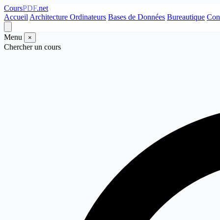
Cours
PDF
.net
Accueil
Architecture Ordinateurs
Bases de Données
Bureautique
Con
Menu
×
Chercher un cours