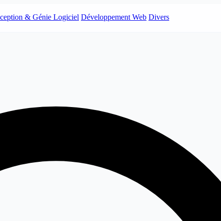
ception & Génie Logiciel
Développement Web
Divers