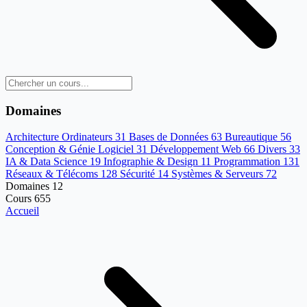
Domaines
Architecture Ordinateurs
31
Bases de Données
63
Bureautique
56
Conception & Génie Logiciel
31
Développement Web
66
Divers
33
IA & Data Science
19
Infographie & Design
11
Programmation
131
Réseaux & Télécoms
128
Sécurité
14
Systèmes & Serveurs
72
Domaines
12
Cours
655
Accueil