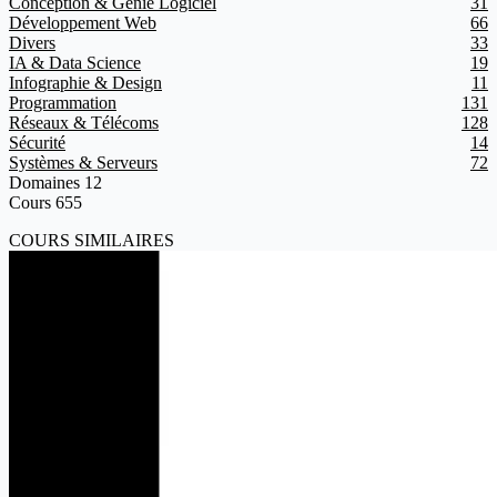
Conception & Génie Logiciel
31
Développement Web
66
Divers
33
IA & Data Science
19
Infographie & Design
11
Programmation
131
Réseaux & Télécoms
128
Sécurité
14
Systèmes & Serveurs
72
Domaines
12
Cours
655
COURS SIMILAIRES