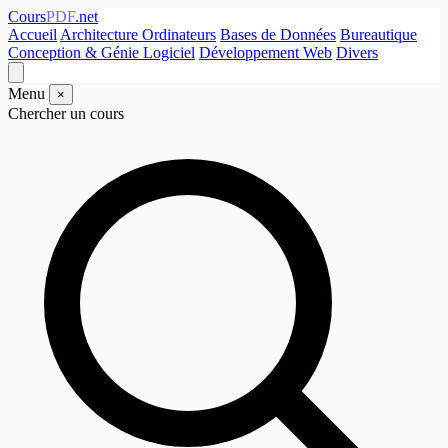
Cours
PDF
.net
Accueil
Architecture Ordinateurs
Bases de Données
Bureautique
Conception & Génie Logiciel
Développement Web
Divers
Menu
×
Chercher un cours