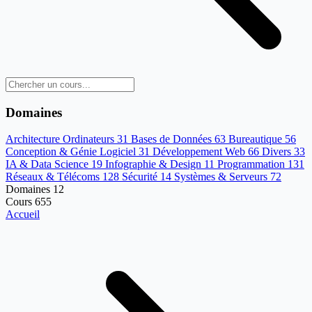
Domaines
Architecture Ordinateurs
31
Bases de Données
63
Bureautique
56
Conception & Génie Logiciel
31
Développement Web
66
Divers
33
IA & Data Science
19
Infographie & Design
11
Programmation
131
Réseaux & Télécoms
128
Sécurité
14
Systèmes & Serveurs
72
Domaines
12
Cours
655
Accueil