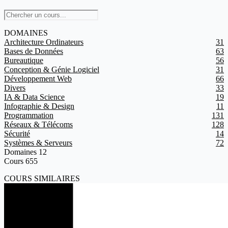
DOMAINES
Architecture Ordinateurs
31
Bases de Données
63
Bureautique
56
Conception & Génie Logiciel
31
Développement Web
66
Divers
33
IA & Data Science
19
Infographie & Design
11
Programmation
131
Réseaux & Télécoms
128
Sécurité
14
Systèmes & Serveurs
72
Domaines
12
Cours
655
COURS SIMILAIRES