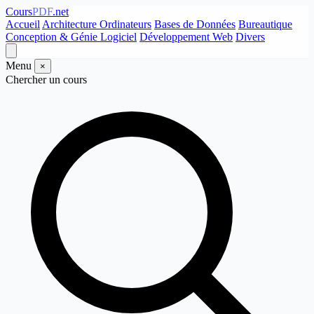
Cours
PDF
.net
Accueil
Architecture Ordinateurs
Bases de Données
Bureautique
Conception & Génie Logiciel
Développement Web
Divers
Menu
×
Chercher un cours