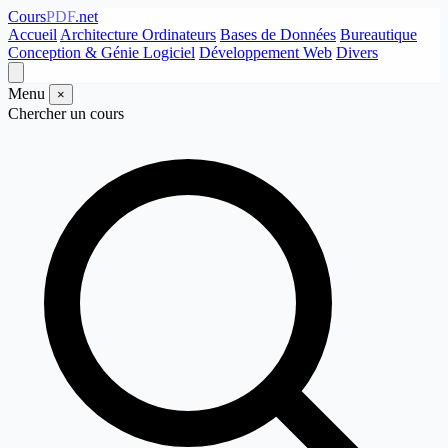
Cours
PDF
.net
Accueil
Architecture Ordinateurs
Bases de Données
Bureautique
Conception & Génie Logiciel
Développement Web
Divers
Menu
×
Chercher un cours