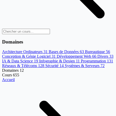
Domaines
Architecture Ordinateurs
31
Bases de Données
63
Bureautique
56
Conception & Génie Logiciel
31
Développement Web
66
Divers
33
IA & Data Science
19
Infographie & Design
11
Programmation
131
Réseaux & Télécoms
128
Sécurité
14
Systèmes & Serveurs
72
Domaines
12
Cours
655
Accueil