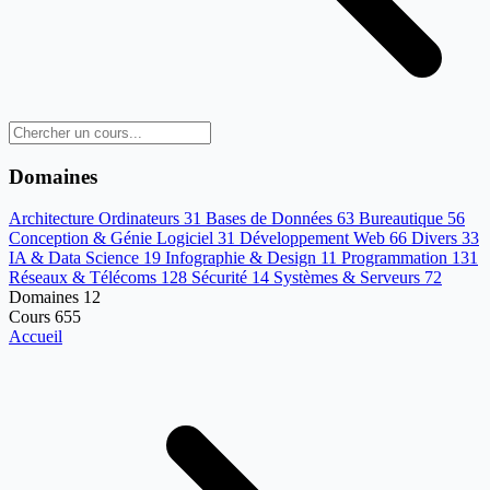
Domaines
Architecture Ordinateurs
31
Bases de Données
63
Bureautique
56
Conception & Génie Logiciel
31
Développement Web
66
Divers
33
IA & Data Science
19
Infographie & Design
11
Programmation
131
Réseaux & Télécoms
128
Sécurité
14
Systèmes & Serveurs
72
Domaines
12
Cours
655
Accueil