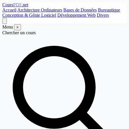
Cours
PDF
.net
Accueil
Architecture Ordinateurs
Bases de Données
Bureautique
Conception & Génie Logiciel
Développement Web
Divers
Menu
×
Chercher un cours