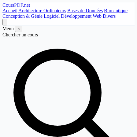
Cours
PDF
.net
Accueil
Architecture Ordinateurs
Bases de Données
Bureautique
Conception & Génie Logiciel
Développement Web
Divers
Menu
×
Chercher un cours