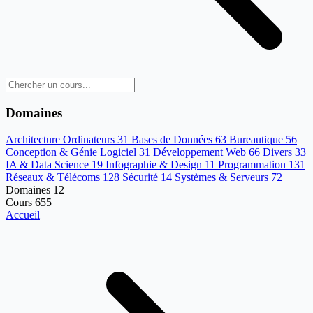
Domaines
Architecture Ordinateurs
31
Bases de Données
63
Bureautique
56
Conception & Génie Logiciel
31
Développement Web
66
Divers
33
IA & Data Science
19
Infographie & Design
11
Programmation
131
Réseaux & Télécoms
128
Sécurité
14
Systèmes & Serveurs
72
Domaines
12
Cours
655
Accueil