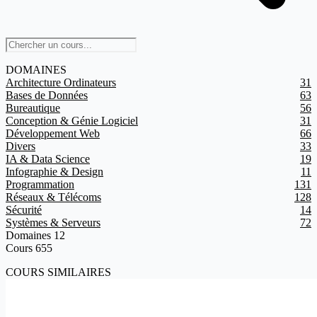
DOMAINES
Architecture Ordinateurs
31
Bases de Données
63
Bureautique
56
Conception & Génie Logiciel
31
Développement Web
66
Divers
33
IA & Data Science
19
Infographie & Design
11
Programmation
131
Réseaux & Télécoms
128
Sécurité
14
Systèmes & Serveurs
72
Domaines
12
Cours
655
COURS SIMILAIRES