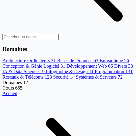
Domaines
Architecture Ordinateurs
31
Bases de Données
63
Bureautique
56
Conception & Génie Logiciel
31
Développement Web
66
Divers
33
IA & Data Science
19
Infographie & Design
11
Programmation
131
Réseaux & Télécoms
128
Sécurité
14
Systèmes & Serveurs
72
Domaines
12
Cours
655
Accueil