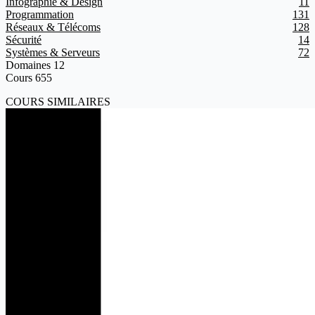
Infographie & Design
11
Programmation
131
Réseaux & Télécoms
128
Sécurité
14
Systèmes & Serveurs
72
Domaines
12
Cours
655
COURS SIMILAIRES