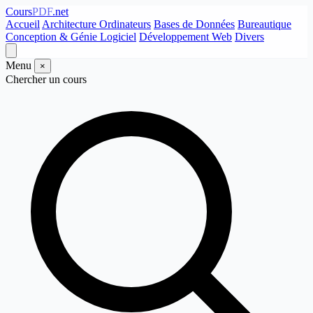
Cours
PDF
.net
Accueil
Architecture Ordinateurs
Bases de Données
Bureautique
Conception & Génie Logiciel
Développement Web
Divers
Menu
×
Chercher un cours