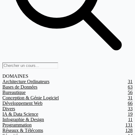
DOMAINES
Architecture Ordinateurs
31
Bases de Données
63
Bureautique
56
Conception & Génie Logiciel
31
Développement Web
66
Divers
33
IA & Data Science
19
Infographie & Design
11
Programmation
131
Réseaux & Télécoms
128