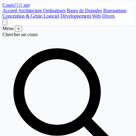
Cours
PDF
.net
Accueil
Architecture Ordinateurs
Bases de Données
Bureautique
Conception & Génie Logiciel
Développement Web
Divers
Menu
×
Chercher un cours