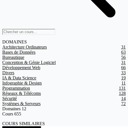
DOMAINES
Architecture Ordinateurs
31
Bases de Données
63
Bureautique
56
Conception & Génie Logiciel
31
Développement Web
66
Divers
33
IA & Data Science
19
Infographie & Design
11
Programmation
131
Réseaux & Télécoms
128
Sécurité
14
Systèmes & Serveurs
72
Domaines
12
Cours
655
COURS SIMILAIRES