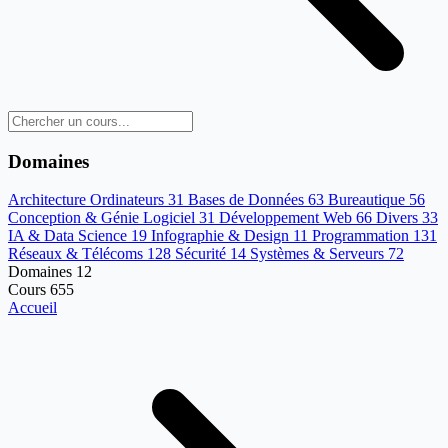
Domaines
Architecture Ordinateurs
31
Bases de Données
63
Bureautique
56
Conception & Génie Logiciel
31
Développement Web
66
Divers
33
IA & Data Science
19
Infographie & Design
11
Programmation
131
Réseaux & Télécoms
128
Sécurité
14
Systèmes & Serveurs
72
Domaines
12
Cours
655
Accueil