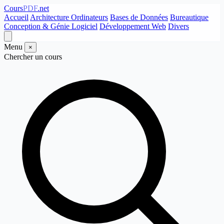
Cours
PDF
.net
Accueil
Architecture Ordinateurs
Bases de Données
Bureautique
Conception & Génie Logiciel
Développement Web
Divers
Menu
×
Chercher un cours