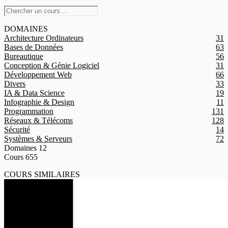
DOMAINES
Architecture Ordinateurs
31
Bases de Données
63
Bureautique
56
Conception & Génie Logiciel
31
Développement Web
66
Divers
33
IA & Data Science
19
Infographie & Design
11
Programmation
131
Réseaux & Télécoms
128
Sécurité
14
Systèmes & Serveurs
72
Domaines
12
Cours
655
COURS SIMILAIRES