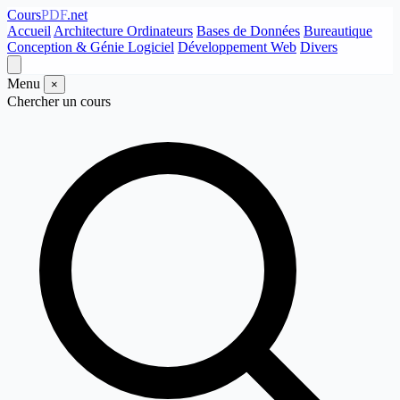
Cours
PDF
.net
Accueil
Architecture Ordinateurs
Bases de Données
Bureautique
Conception & Génie Logiciel
Développement Web
Divers
Menu
×
Chercher un cours