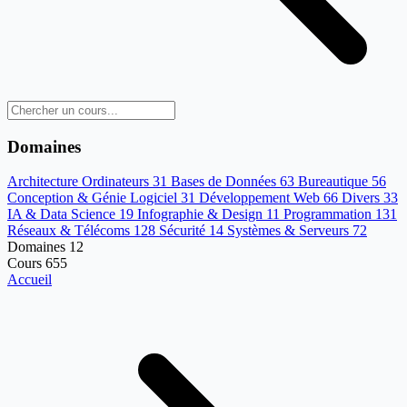
Domaines
Architecture Ordinateurs
31
Bases de Données
63
Bureautique
56
Conception & Génie Logiciel
31
Développement Web
66
Divers
33
IA & Data Science
19
Infographie & Design
11
Programmation
131
Réseaux & Télécoms
128
Sécurité
14
Systèmes & Serveurs
72
Domaines
12
Cours
655
Accueil