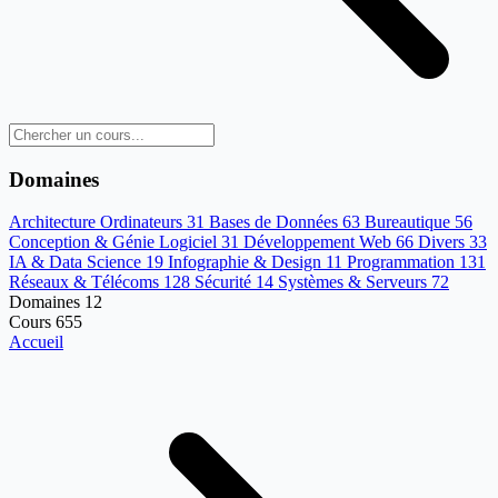
Domaines
Architecture Ordinateurs
31
Bases de Données
63
Bureautique
56
Conception & Génie Logiciel
31
Développement Web
66
Divers
33
IA & Data Science
19
Infographie & Design
11
Programmation
131
Réseaux & Télécoms
128
Sécurité
14
Systèmes & Serveurs
72
Domaines
12
Cours
655
Accueil