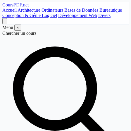
Cours
PDF
.net
Accueil
Architecture Ordinateurs
Bases de Données
Bureautique
Conception & Génie Logiciel
Développement Web
Divers
Menu
×
Chercher un cours