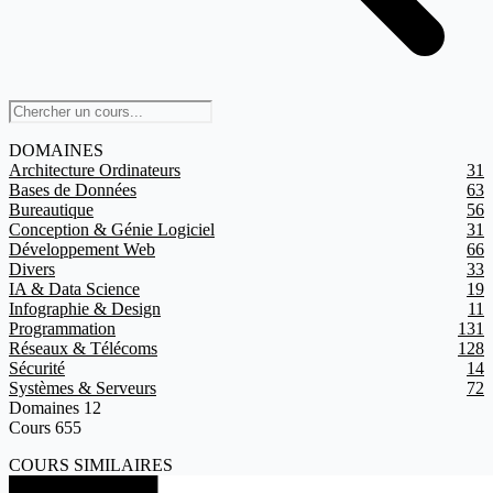
DOMAINES
Architecture Ordinateurs
31
Bases de Données
63
Bureautique
56
Conception & Génie Logiciel
31
Développement Web
66
Divers
33
IA & Data Science
19
Infographie & Design
11
Programmation
131
Réseaux & Télécoms
128
Sécurité
14
Systèmes & Serveurs
72
Domaines
12
Cours
655
COURS SIMILAIRES