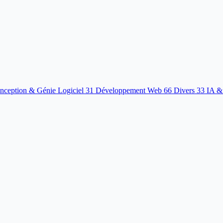
nception & Génie Logiciel
31
Développement Web
66
Divers
33
IA &