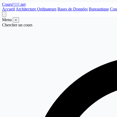
Cours
PDF
.net
Accueil
Architecture Ordinateurs
Bases de Données
Bureautique
Con
Menu
×
Chercher un cours