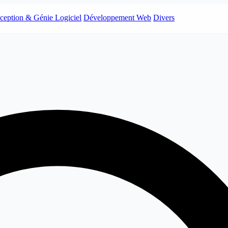
ception & Génie Logiciel
Développement Web
Divers