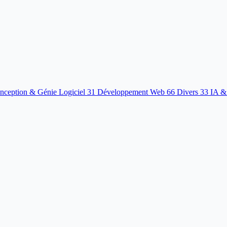
nception & Génie Logiciel
31
Développement Web
66
Divers
33
IA &