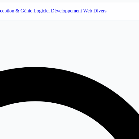
ception & Génie Logiciel
Développement Web
Divers