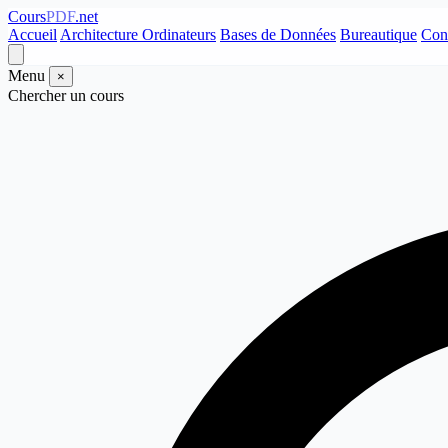
Cours
PDF
.net
Accueil
Architecture Ordinateurs
Bases de Données
Bureautique
Con
Menu
×
Chercher un cours