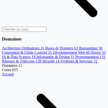
Domaines
Architecture Ordinateurs
31
Bases de Données
63
Bureautique
56
Conception & Génie Logiciel
31
Développement Web
66
Divers
33
IA & Data Science
19
Infographie & Design
11
Programmation
131
Réseaux & Télécoms
128
Sécurité
14
Systèmes & Serveurs
72
Domaines
12
Cours
655
Accueil