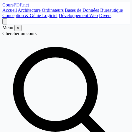
Cours
PDF
.net
Accueil
Architecture Ordinateurs
Bases de Données
Bureautique
Conception & Génie Logiciel
Développement Web
Divers
Menu
×
Chercher un cours