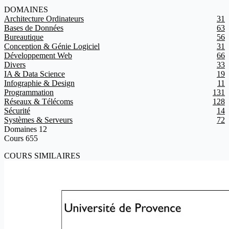
DOMAINES
Architecture Ordinateurs
31
Bases de Données
63
Bureautique
56
Conception & Génie Logiciel
31
Développement Web
66
Divers
33
IA & Data Science
19
Infographie & Design
11
Programmation
131
Réseaux & Télécoms
128
Sécurité
14
Systèmes & Serveurs
72
Domaines
12
Cours
655
COURS SIMILAIRES