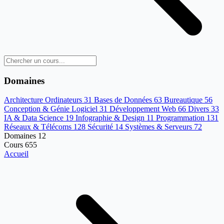
Domaines
Architecture Ordinateurs
31
Bases de Données
63
Bureautique
56
Conception & Génie Logiciel
31
Développement Web
66
Divers
33
IA & Data Science
19
Infographie & Design
11
Programmation
131
Réseaux & Télécoms
128
Sécurité
14
Systèmes & Serveurs
72
Domaines
12
Cours
655
Accueil