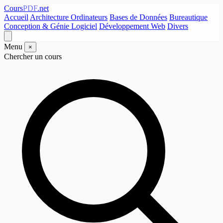
Cours
PDF
.net
Accueil
Architecture Ordinateurs
Bases de Données
Bureautique
Conception & Génie Logiciel
Développement Web
Divers
Menu
×
Chercher un cours