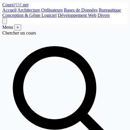
Cours
PDF
.net
Accueil
Architecture Ordinateurs
Bases de Données
Bureautique
Conception & Génie Logiciel
Développement Web
Divers
Menu
×
Chercher un cours