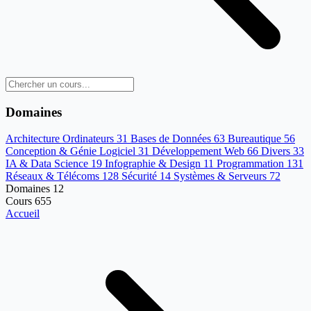
Domaines
Architecture Ordinateurs
31
Bases de Données
63
Bureautique
56
Conception & Génie Logiciel
31
Développement Web
66
Divers
33
IA & Data Science
19
Infographie & Design
11
Programmation
131
Réseaux & Télécoms
128
Sécurité
14
Systèmes & Serveurs
72
Domaines
12
Cours
655
Accueil