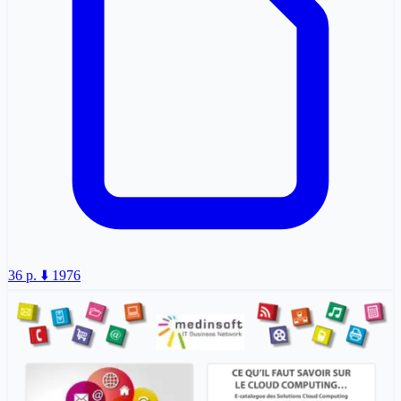
36 p.
⬇️ 1976