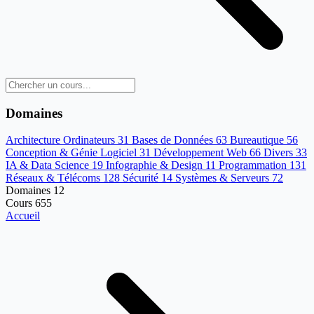
Domaines
Architecture Ordinateurs
31
Bases de Données
63
Bureautique
56
Conception & Génie Logiciel
31
Développement Web
66
Divers
33
IA & Data Science
19
Infographie & Design
11
Programmation
131
Réseaux & Télécoms
128
Sécurité
14
Systèmes & Serveurs
72
Domaines
12
Cours
655
Accueil