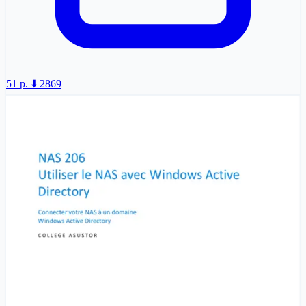
51 p.
⬇️ 2869