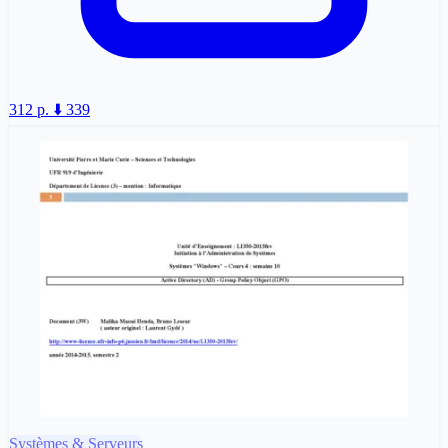
312 p.
⬇️ 339
Systèmes & Serveurs