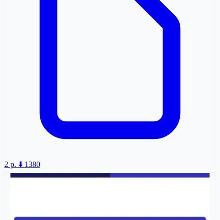
2 p.
⬇️ 1380