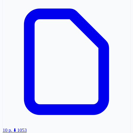
10 p.
⬇️ 1053