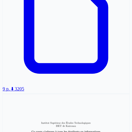
9 p.
⬇️ 3205