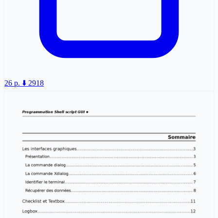
26 p.
⬇️ 2918