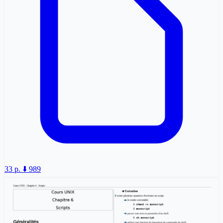
33 p.
⬇️ 989