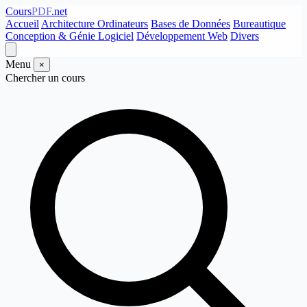
Cours
PDF
.net
Accueil
Architecture Ordinateurs
Bases de Données
Bureautique
Conception & Génie Logiciel
Développement Web
Divers
Menu
×
Chercher un cours