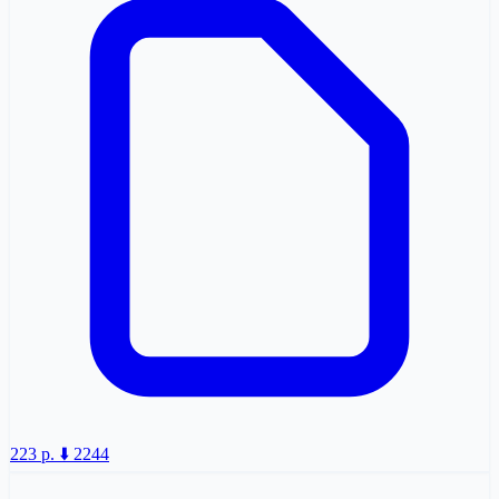
223 p.
⬇️ 2244