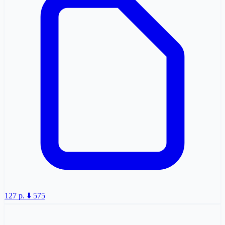
127 p.
⬇️ 575