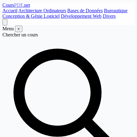
Cours
PDF
.net
Accueil
Architecture Ordinateurs
Bases de Données
Bureautique
Conception & Génie Logiciel
Développement Web
Divers
Menu
×
Chercher un cours