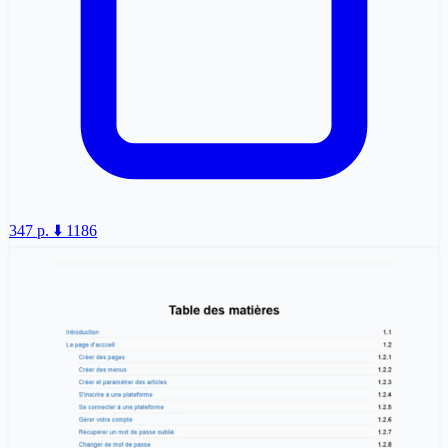
347 p.
⬇️ 1186