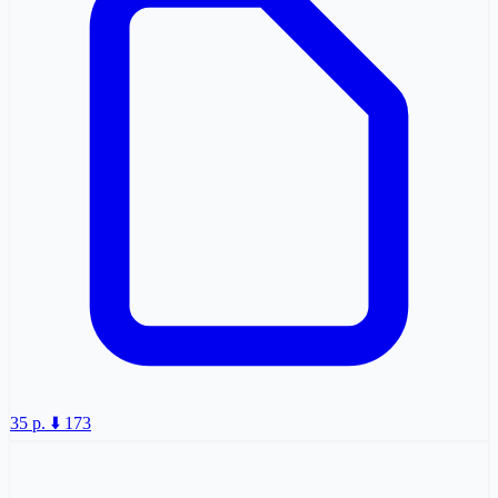
35 p.
⬇️ 173