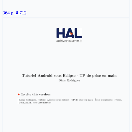
364 p.
⬇️ 712