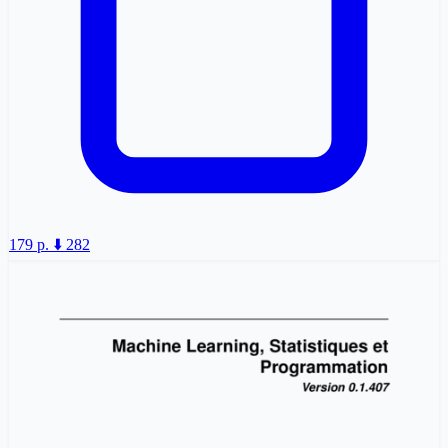
179 p.
⬇️ 282