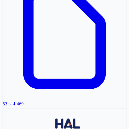
53 p.
⬇️ 469