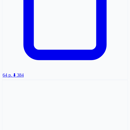
64 p.
⬇️ 384