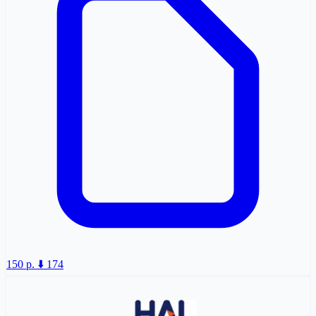
150 p.
⬇️ 174