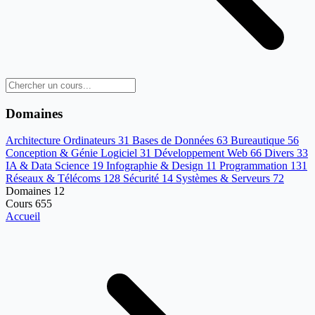
Domaines
Architecture Ordinateurs
31
Bases de Données
63
Bureautique
56
Conception & Génie Logiciel
31
Développement Web
66
Divers
33
IA & Data Science
19
Infographie & Design
11
Programmation
131
Réseaux & Télécoms
128
Sécurité
14
Systèmes & Serveurs
72
Domaines
12
Cours
655
Accueil