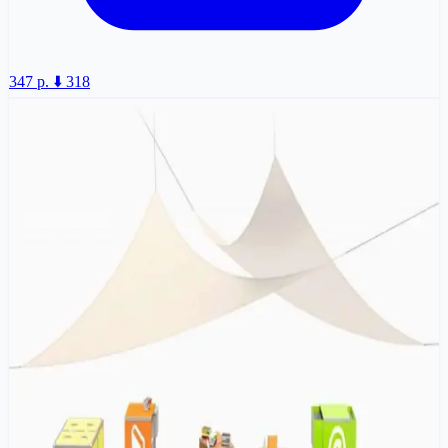
347 p.
⬇️ 318