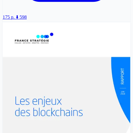
175 p.
⬇️ 598