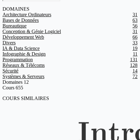
DOMAINES
Architecture Ordinateurs
31
Bases de Données
63
Bureautique
56
Conception & Génie Logiciel
31
Développement Web
66
Divers
33
IA & Data Science
19
Infographie & Design
11
Programmation
131
Réseaux & Télécoms
128
Sécurité
14
Systèmes & Serveurs
72
Domaines
12
Cours
655
COURS SIMILAIRES