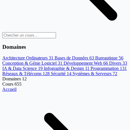
Domaines
Architecture Ordinateurs
31
Bases de Données
63
Bureautique
56
Conception & Génie Logiciel
31
Développement Web
66
Divers
33
IA & Data Science
19
Infographie & Design
11
Programmation
131
Réseaux & Télécoms
128
Sécurité
14
Systèmes & Serveurs
72
Domaines
12
Cours
655
Accueil