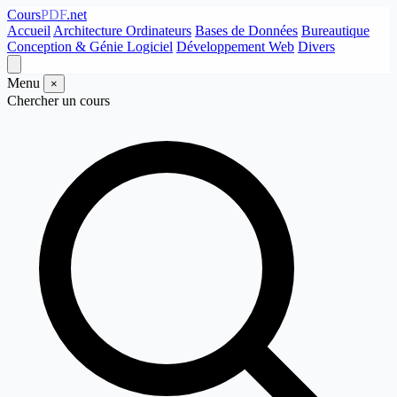
Cours
PDF
.net
Accueil
Architecture Ordinateurs
Bases de Données
Bureautique
Conception & Génie Logiciel
Développement Web
Divers
Menu
×
Chercher un cours