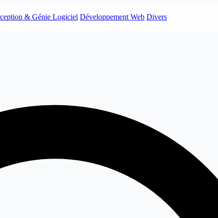
ception & Génie Logiciel
Développement Web
Divers