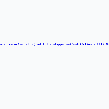
nception & Génie Logiciel
31
Développement Web
66
Divers
33
IA &