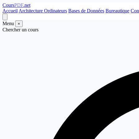
Cours
PDF
.net
Accueil
Architecture Ordinateurs
Bases de Données
Bureautique
Con
Menu
×
Chercher un cours