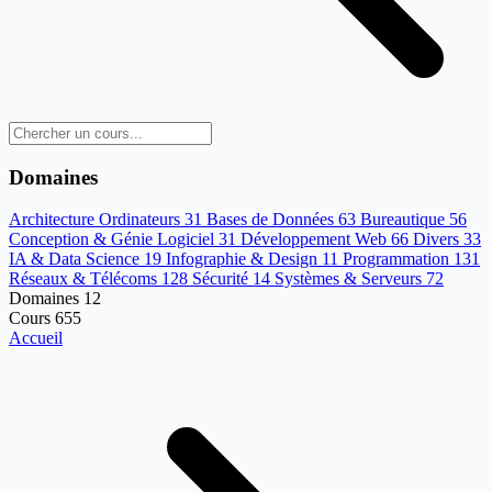
Domaines
Architecture Ordinateurs
31
Bases de Données
63
Bureautique
56
Conception & Génie Logiciel
31
Développement Web
66
Divers
33
IA & Data Science
19
Infographie & Design
11
Programmation
131
Réseaux & Télécoms
128
Sécurité
14
Systèmes & Serveurs
72
Domaines
12
Cours
655
Accueil