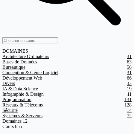
DOMAINES
Architecture Ordinateurs
31
Bases de Données
63
Bureautique
56
Conception & Génie Logiciel
31
Développement Web
66
Divers
33
IA & Data Science
19
Infographie & Design
11
Programmation
131
Réseaux & Télécoms
128
Sécurité
14
Systèmes & Serveurs
72
Domaines
12
Cours
655