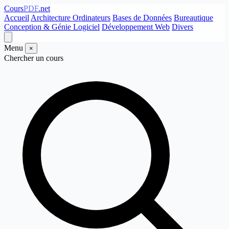
Cours
PDF
.net
Accueil
Architecture Ordinateurs
Bases de Données
Bureautique
Conception & Génie Logiciel
Développement Web
Divers
Menu
×
Chercher un cours