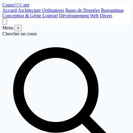
Cours
PDF
.net
Accueil
Architecture Ordinateurs
Bases de Données
Bureautique
Conception & Génie Logiciel
Développement Web
Divers
Menu
×
Chercher un cours