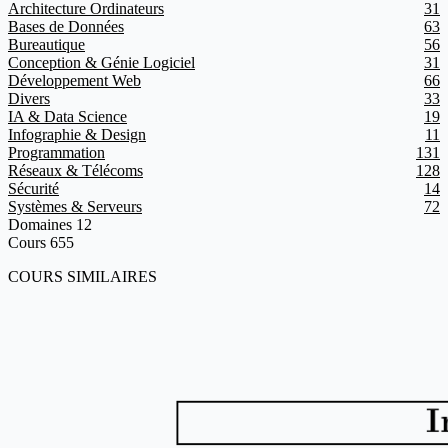
Architecture Ordinateurs
31
Bases de Données
63
Bureautique
56
Conception & Génie Logiciel
31
Développement Web
66
Divers
33
IA & Data Science
19
Infographie & Design
11
Programmation
131
Réseaux & Télécoms
128
Sécurité
14
Systèmes & Serveurs
72
Domaines
12
Cours
655
COURS SIMILAIRES