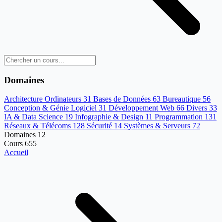
Domaines
Architecture Ordinateurs
31
Bases de Données
63
Bureautique
56
Conception & Génie Logiciel
31
Développement Web
66
Divers
33
IA & Data Science
19
Infographie & Design
11
Programmation
131
Réseaux & Télécoms
128
Sécurité
14
Systèmes & Serveurs
72
Domaines
12
Cours
655
Accueil