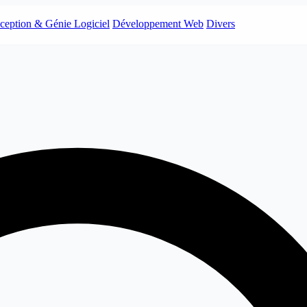
ception & Génie Logiciel
Développement Web
Divers