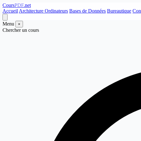
Cours
PDF
.net
Accueil
Architecture Ordinateurs
Bases de Données
Bureautique
Con
Menu
×
Chercher un cours