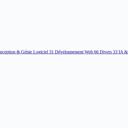
nception & Génie Logiciel
31
Développement Web
66
Divers
33
IA &