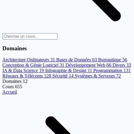
Domaines
Architecture Ordinateurs
31
Bases de Données
63
Bureautique
56
Conception & Génie Logiciel
31
Développement Web
66
Divers
33
IA & Data Science
19
Infographie & Design
11
Programmation
131
Réseaux & Télécoms
128
Sécurité
14
Systèmes & Serveurs
72
Domaines
12
Cours
655
Accueil