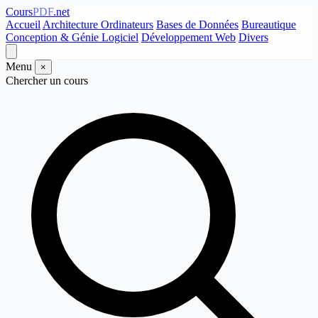
Cours
PDF
.net
Accueil
Architecture Ordinateurs
Bases de Données
Bureautique
Conception & Génie Logiciel
Développement Web
Divers
Menu
×
Chercher un cours