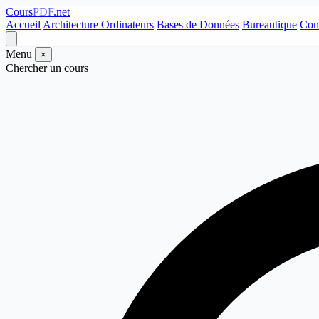
Cours
PDF
.net
Accueil
Architecture Ordinateurs
Bases de Données
Bureautique
Con
Menu
×
Chercher un cours