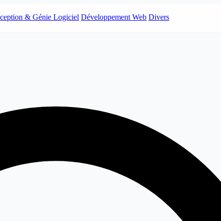
ception & Génie Logiciel
Développement Web
Divers