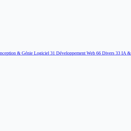
nception & Génie Logiciel
31
Développement Web
66
Divers
33
IA &